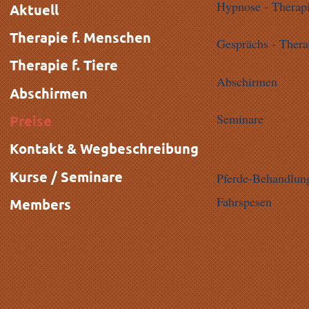
Hypnose - Therap
Aktuell
Therapie f. Menschen
Gesprächs - Thera
Therapie f. Tiere
Abschirmen
Abschirmen
Seminare
Preise
Kontakt & Wegbeschreibung
Kurse / Seminare
Pferde-Behandlung
Fahrspesen
Members