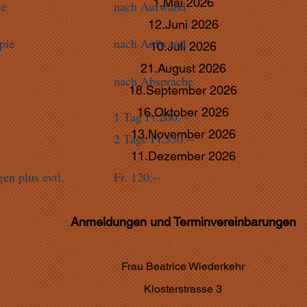
1.Mai 2026
ie
nach Aufwand
12.Juni 2026
pie
nach Aufwand
10.Juli 2026
21.August 2026
nach Absprache
18.September 2026
16.Oktober 2026
1 Tag Fr.200.--
13.November 2026
2 Tage Fr.350.--
11.Dezember 2026
en plus evtl.
Fr. 120.--
Anmeldungen und Terminvereinbarungen
Frau Beatrice Wiederkehr
Klosterstrasse 3