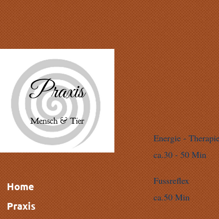
Praxis
Mensch & Tier
Energie - Therapi
ca.30 - 50 Min
Fussreflex
Home
ca.50 Min
Praxis