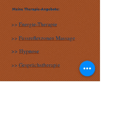
Meine Therapie-Angebote:
>>
Energie-Therapie
>>
Fussreflexzonen Massage
>>
Hypnose
>>
Gesprächstherapie
Weitere Angebote:
>>
Energie-Therapie für Tiere
>>
Abschirmen (Haus, Stall,
Firma, Fabrik)